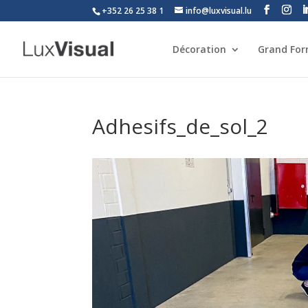
+352 26 25 38 1
info@luxvisual.lu
Décoration
Grand Fo
Adhesifs_de_sol_2