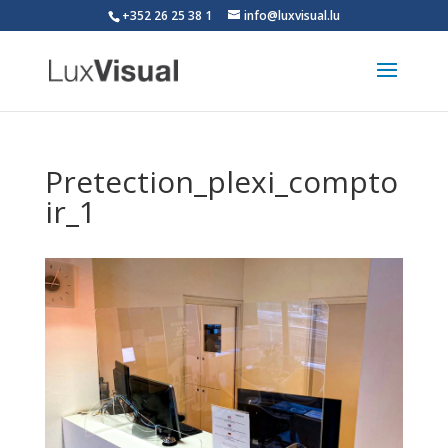
+352 26 25 38 1
info@luxvisual.lu
Pretection_plexi_compto
ir_1