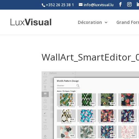
+352 26 25 38 1
info@luxvisual.lu
Décoration
Grand Fo
WallArt_SmartEditor_